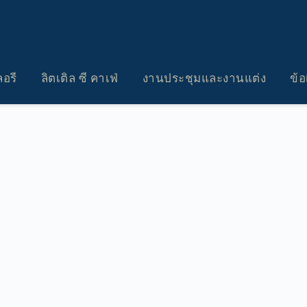
อรี
ลิตเติล ซี คาเฟ่
งานประชุมและงานแต่ง
ข้