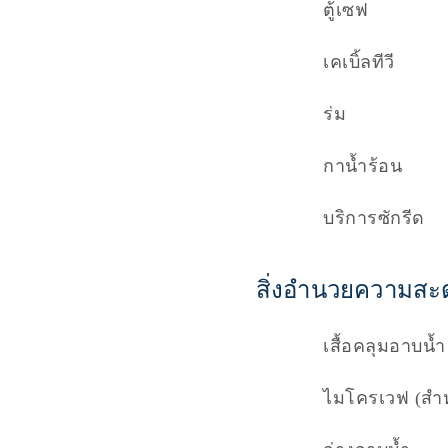
ตู้เซฟ
เคเบิ้ลทีวี
ร่ม
กาน้ำร้อน
บริการซักรีด
สิ่งอำนวยความสะด
เสื้อคลุมอาบน้ำ
ไมโครเวฟ (สำหร