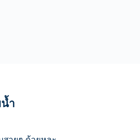
น้ำ
บสวยๆ ด้วยหละ 