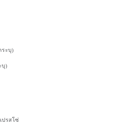
ดระบุ)
บุ)
เปรสโซ่