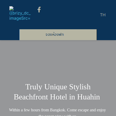
Skip
to
TH
content
จองห้องพัก
Truly Unique Stylish
Beachfront Hotel in Huahin 
Within a few hours from Bangkok. Come escape and enjoy 